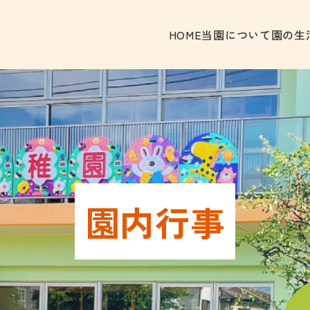
HOME
当園について
園の生
園内行事