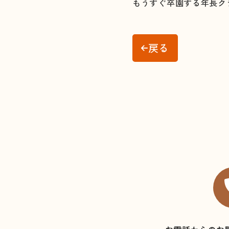
もうすぐ卒園する年長ク
戻る