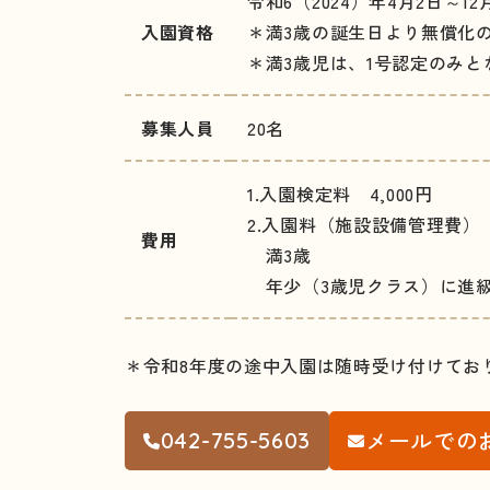
令和6（2024）年4月2日～12
入園資格
＊満3歳の誕生日より無償化
＊満3歳児は、1号認定のみと
募集人員
20名
1.入園検定料 4,000円
2.入園料（施設設備管理費）
費用
満3歳 35,
年少（3歳児クラス）に進級時 
＊令和8年度の途中入園は随時受け付けてお
メールでの
042-755-5603