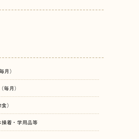
（毎月）
0円（毎月）
（1食）
体操着・学用品等