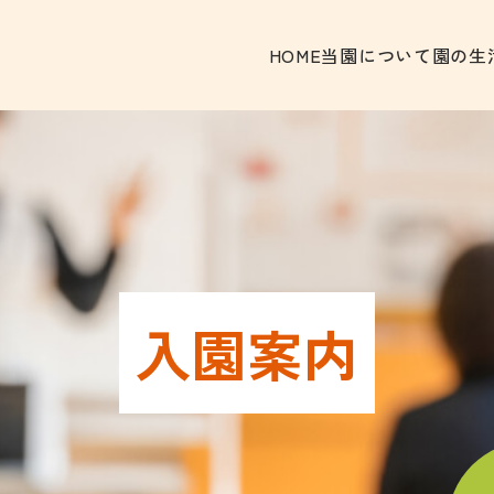
HOME
当園について
園の生
入園案内