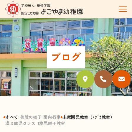
ブログ
すべて
普段の様子
園内行事
未就園児教室（ﾒﾀﾞｶ教室）
満３歳児クラス
1歳児親子教室